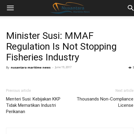
Minister Susi: MMAF
Regulation Is Not Stopping
Fisheries Industry
By
nusantara maritime news
-
June 19, 2017
Previous article
Next article
Menteri Susi: Kebijakan KKP
Thousands Non-Compliance
Tidak Mematikan Industri
License
Perikanan