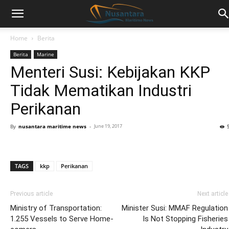
Home
Berita
Berita
Marine
Menteri Susi: Kebijakan KKP
Tidak Mematikan Industri
Perikanan
By
nusantara maritime news
-
June 19, 2017
TAGS
kkp
Perikanan
Previous article
Next article
Ministry of Transportation:
Minister Susi: MMAF Regulation
1.255 Vessels to Serve Home-
Is Not Stopping Fisheries