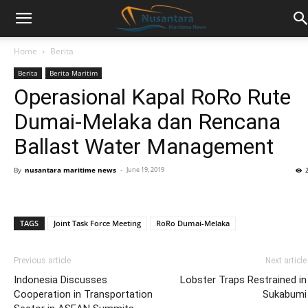
Home
Berita
Berita
Berita Maritim
Operasional Kapal RoRo Rute
Dumai-Melaka dan Rencana
Ballast Water Management
By
nusantara maritime news
-
June 19, 2019
TAGS
Joint Task Force Meeting
RoRo Dumai-Melaka
Previous article
Next article
Indonesia Discusses
Lobster Traps Restrained in
Cooperation in Transportation
Sukabumi