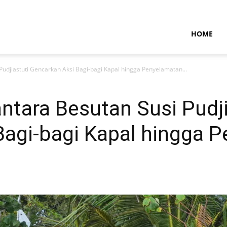
NTARAMARITIMENEWS
HOME
udjiastuti Gencarkan Aksi Bagi-bagi Kapal hingga Penyelamatan...
tara Besutan Susi Pudji
Bagi-bagi Kapal hingga 