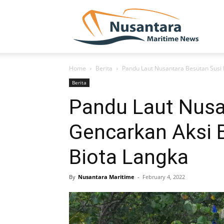
NUSA
Home
Berita
Pandu Laut Nusantara Besutan Susi P
Berita
Pandu Laut Nusan
Gencarkan Aksi 
Biota Langka
By
Nusantara Maritime
-
February 4, 2022