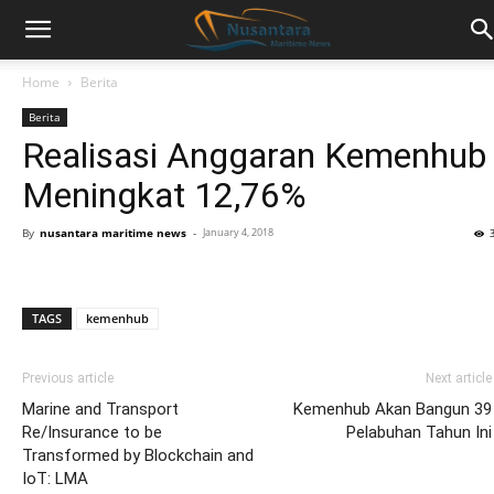
Home
Berita
Berita
Realisasi Anggaran Kemenhub
Meningkat 12,76%
By
nusantara maritime news
-
January 4, 2018
TAGS
kemenhub
Previous article
Next article
Marine and Transport
Kemenhub Akan Bangun 39
Re/Insurance to be
Pelabuhan Tahun Ini
Transformed by Blockchain and
IoT: LMA