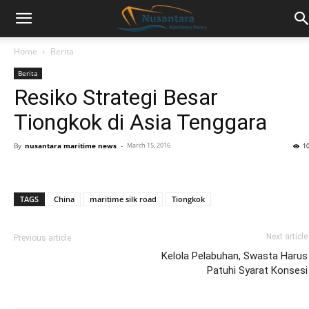
Home
Berita
Berita
Resiko Strategi Besar
Tiongkok di Asia Tenggara
By
nusantara maritime news
-
March 15, 2016
1
TAGS
China
maritime silk road
Tiongkok
Next article
Previous article
Kelola Pelabuhan, Swasta Harus
Patuhi Syarat Konsesi