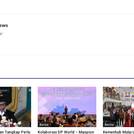
news
d/
Berita
Berita
an Tangkap Perlu
Kolaborasi DP World – Maspion
Kemenhub Mulai 