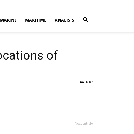
MARINE
MARITIME
ANALISIS
cations of
1087
Next article