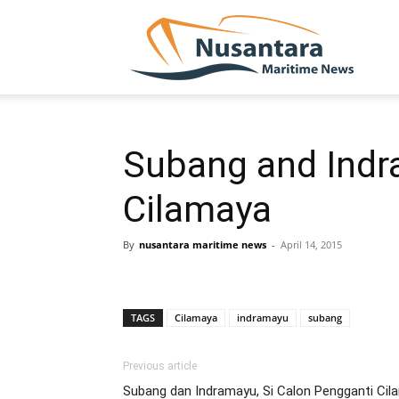
NUSA
Subang and Indr
Cilamaya
By
nusantara maritime news
-
April 14, 2015
TAGS
Cilamaya
indramayu
subang
Previous article
Subang dan Indramayu, Si Calon Pengganti Cil