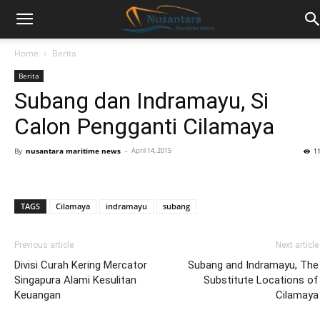
Home
Berita
Berita
Subang dan Indramayu, Si
Calon Pengganti Cilamaya
By
nusantara maritime news
-
April 14, 2015
1
TAGS
Cilamaya
indramayu
subang
Previous article
Next article
Divisi Curah Kering Mercator
Subang and Indramayu, The
Singapura Alami Kesulitan
Substitute Locations of
Keuangan
Cilamaya