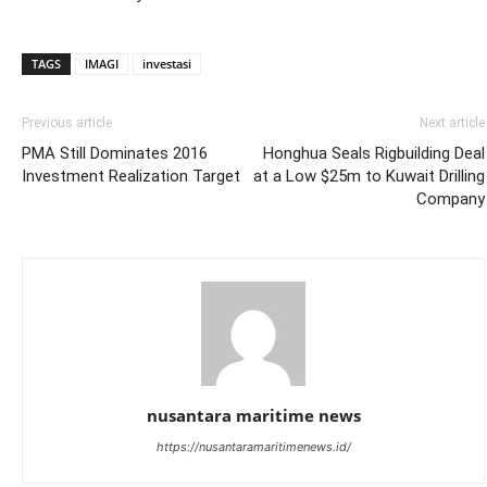
TAGS
IMAGI
investasi
Previous article
Next article
PMA Still Dominates 2016
Honghua Seals Rigbuilding Deal
Investment Realization Target
at a Low $25m to Kuwait Drilling
Company
nusantara maritime news
https://nusantaramaritimenews.id/