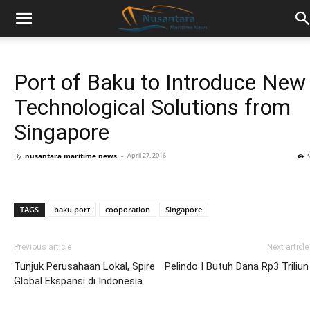
Port of Baku to Introduce New
Technological Solutions from
Singapore
By
nusantara maritime news
-
April 27, 2016
TAGS
baku port
cooporation
Singapore
Previous article
Next article
Tunjuk Perusahaan Lokal, Spire
Pelindo I Butuh Dana Rp3 Triliun
Global Ekspansi di Indonesia